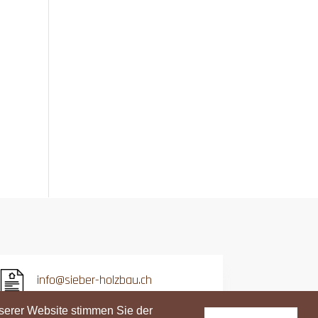
info@sieber-holzbau.ch
Datenschutzerklärung
serer Website stimmen Sie der