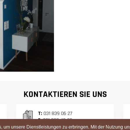
KONTAKTIEREN SIE UNS
T:
031 839 06 27
F:
031 839 42 23
 um unsere Dienstleistungen zu erbringen. Mit der Nutzung un