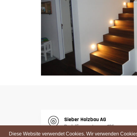
S
ieber Holzbau AG
Radelfingenstrasse 126
3068 Utzigen
Diese Website verwendet Cookies. Wir verwenden Cookies,