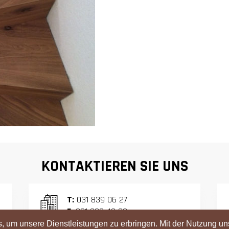
KONTAKTIEREN SIE UNS
T:
031 839 06 27
F:
031 839 42 23
 um unsere Dienstleistungen zu erbringen. Mit der Nutzung un