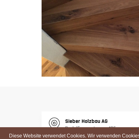
S
ieber Holzbau AG
Radelfingenstrasse 126
3068 Utzigen
Diese Website verwendet Cookies. Wir verwenden Cookies,