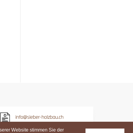
info@sieber-holzbau.ch
Datenschutzerklärung
serer Website stimmen Sie der