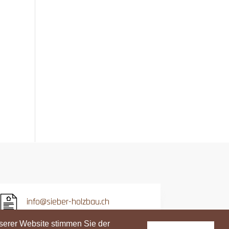
info@sieber-holzbau.ch
Datenschutzerklärung
serer Website stimmen Sie der