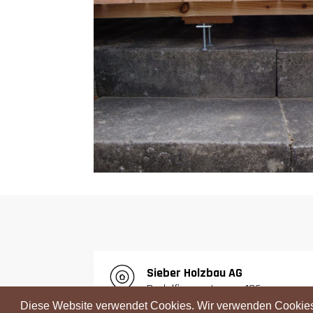
S
ieber Holzbau AG
Radelfingenstrasse 126
3068 Utzigen
Diese Website verwendet Cookies. Wir verwenden Cookies,