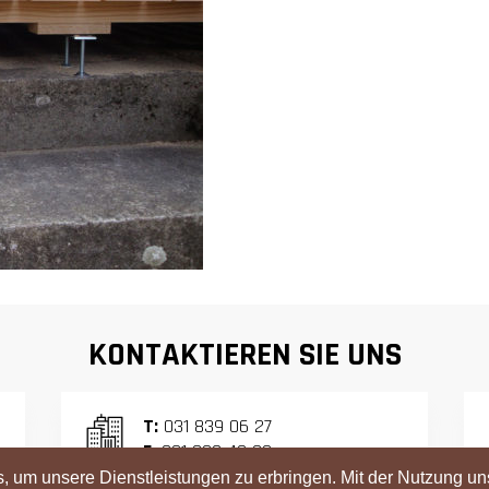
KONTAKTIEREN SIE UNS
T:
031 839 06 27
F:
031 839 42 23
 um unsere Dienstleistungen zu erbringen. Mit der Nutzung un